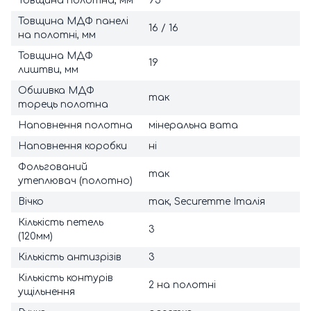
Товщина полотна, мм
95
Товщина МДФ панелі
16 / 16
на полотні, мм
Товщина МДФ
19
лиштви, мм
Обшивка МДФ
так
торець полотна
Наповнення полотна
мінеральна вата
Наповнення коробки
ні
Фольгований
так
утеплювач (полотно)
Вічко
так, Securemme Італія
Кількість петель
3
(120мм)
Кількість антизрізів
3
Кількість контурів
2 на полотні
ущільнення