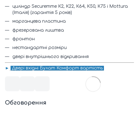
циліндр Securemme К2, К22, К64, К50, К75 і Mottura
(Італія) (гарантія 5 років)
марганцева пластина
фрезерована лиштва
фронтон
нестандартні розміри
двері внутрішнього відкривання
►
Двері вхідні Булат Комфорт вартість
Обговорення