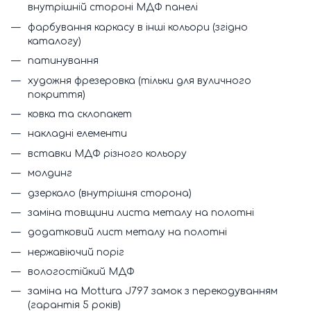
внутрішній стороні МДФ панелі
фарбування каркасу в інші кольори (згідно
каталогу)
патинування
художня фрезеровка (тільки для вуличного
покриття)
ковка та склопакет
накладні елементи
вставки МДФ різного кольору
молдинг
дзеркало (внутрішня сторона)
заміна товщини листа металу на полотні
додатковий лист металу на полотні
нержавіючий поріг
вологостійкий МДФ
заміна на Mottura J797 замок з перекодуванням
(гарантія 5 років)