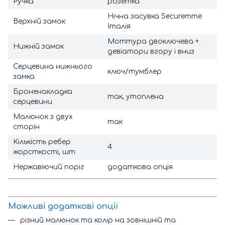
Ручка
розетка
Нічна засувка Securemme
Верхній замок
Італія
Моттура двоключева +
Нижній замок
девіатори вгору і вниз
Серцевина нижнього
ключ/тумблер
замка
Броненакладка
так, утоплена
серцевини
Малюнок з двух
так
сторін
Кількість ребер
4
жорсткості, шт
Нержавіючий поріг
додаткова опція
Можливі додаткові опції
різний малюнок та колір на зовнішній та