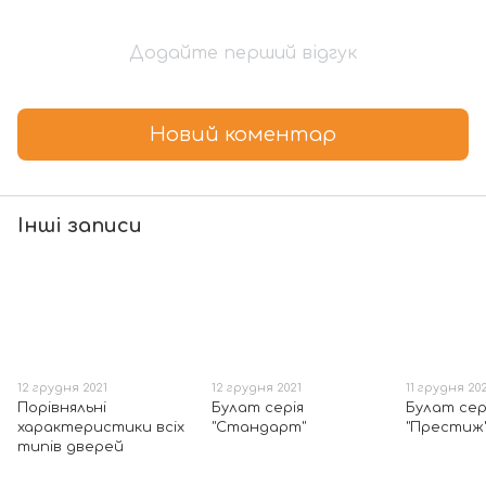
Додайте перший відгук
Новий коментар
Інші записи
12 грудня 2021
12 грудня 2021
11 грудня 20
Порівняльні
Булат серія
Булат сер
характеристики всіх
"Стандарт"
"Престиж
типів дверей