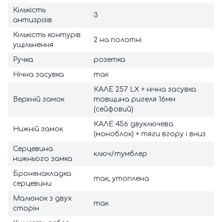
Кількість
3
антизрізів
Кількість контурів
2 на полотні
ущільнення
Ручка
розетка
Нічна засувка
так
КАЛЕ 257 LX + нічна засувка
Верхній замок
товщина ригеля 16мм
(сейфовий)
КАЛЕ 456 двуключева
Нижній замок
(моноблок) + тяги вгору і вниз
Серцевина
ключ/тумблер
нижнього замка
Броненакладка
так, утоплена
серцевини
Малюнок з двух
так
сторін