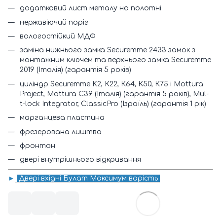
додатковий лист металу на полотні
нержавіючий поріг
вологостійкий МДФ
заміна нижнього замка Securemme 2433 замок з
монтажним ключем та верхнього замка Securemme
2019 (Італія) (гарантія 5 років)
циліндр Securemme K2, К22, К64, К50, К75 і Mottura
Project, Mottura C39 (Італія) (гарантія 5 років), Mul-
t-lock Integrator, ClassicPro (Ізраїль) (гарантія 1 рік)
марганцева пластина
фрезерована лиштва
фронтон
двері внутрішнього відкривання
►
Двері вхідні Булат Максимум варість