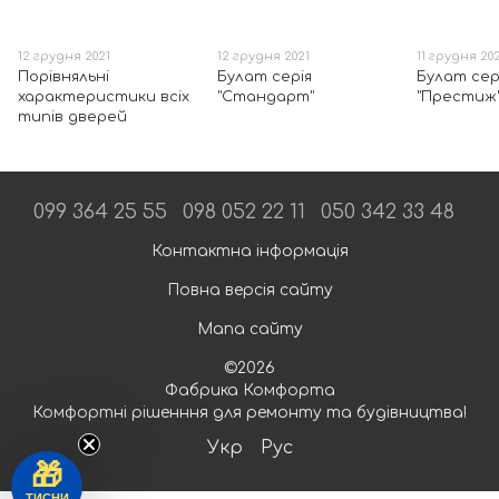
12 грудня 2021
12 грудня 2021
11 грудня 20
Порівняльні
Булат серія
Булат сер
характеристики всіх
"Стандарт"
"Престиж
типів дверей
099 364 25 55
098 052 22 11
050 342 33 48
Контактна інформація
Повна версія сайту
Мапа сайту
©2026
Фабрика Комфорта
Комфортні рішенння для ремонту та будівництва!
Укр
Рус
🎁
ТИСНИ