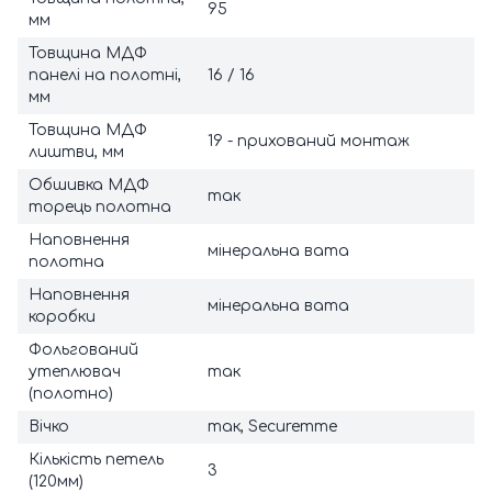
95
мм
Товщина МДФ
панелі на полотні,
16 / 16
мм
Товщина МДФ
19 - прихований монтаж
лиштви, мм
Обшивка МДФ
так
торець полотна
Наповнення
мінеральна вата
полотна
Наповнення
мінеральна вата
коробки
Фольгований
утеплювач
так
(полотно)
Вічко
так, Securemme
Кількість петель
3
(120мм)