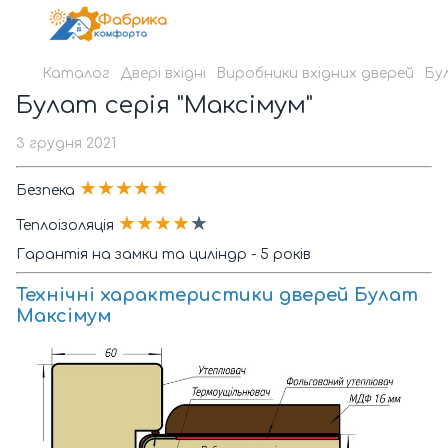
Каталог
Двері вхідні
Виробники вхідних дверей
Бу
Булат серія "Максімум"
3 грудня 2021
★★★★★
Безпека
★★★★
★
Теплоізоляція
Гарантія на замки та циліндр - 5 років
Технічні характеристики дверей Булат
Максімум