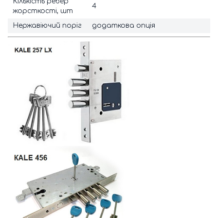
Кількість ребер
4
жорсткості, шт
Нержавіючий поріг
додаткова опція