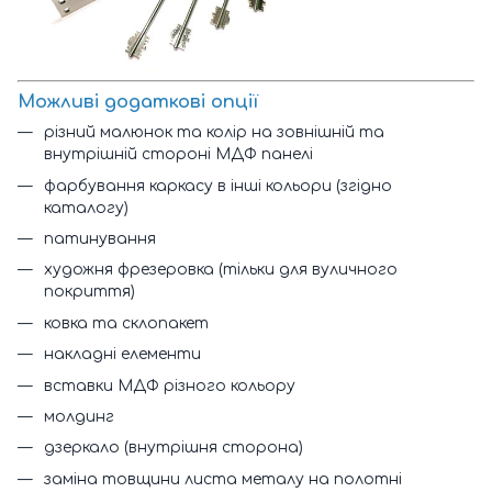
Можливі додаткові опції
різний малюнок та колір на зовнішній та
внутрішній стороні МДФ панелі
фарбування каркасу в інші кольори (згідно
каталогу)
патинування
художня фрезеровка (тільки для вуличного
покриття)
ковка та склопакет
накладні елементи
вставки МДФ різного кольору
молдинг
дзеркало (внутрішня сторона)
заміна товщини листа металу на полотні