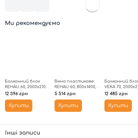
Ми рекомендуємо
Балконний блок
Вікно пластикове
Балконний бло
REHAU 60, 2000х2100,
REHAU 60, 800х1400,
VEKA 70, 2000х2
1/2 створка,
створка, склопакет
1/2 створка,
12 396 грн
5 514 грн
12 485 грн
склопакет 1-но
1-но камерний
склопакет 2-х
камерний
камерний
Купити
Купити
Купити
Інші записи