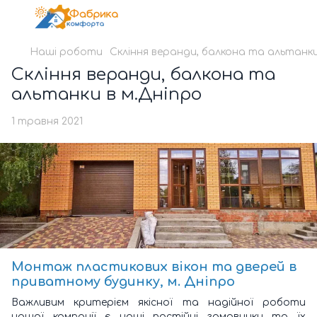
Наші роботи
Скління веранди, балкона та альтанки
Скління веранди, балкона та
альтанки в м.Дніпро
1 травня 2021
Монтаж пластикових вікон та дверей в
приватному будинку, м. Дніпро
Важливим критерієм якісної та надійної роботи
нашої компанії є наші постійні замовники та їх