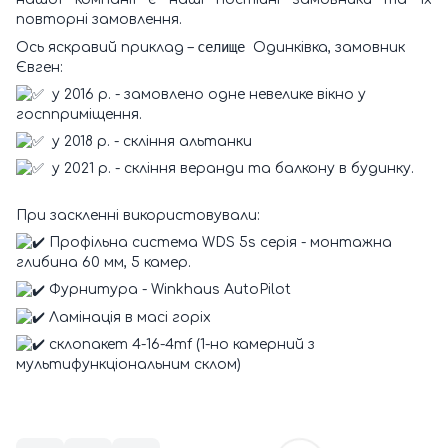
повторні замовлення.
селище
Ось яскравий приклад –
Одинківка, замовник
Євген:
у 2016 р. - замовлено одне невелике вікно у
госпприміщення.
у 2018 р. - скління альтанки
у 2021 р. - скління веранди та балкону в будинку.
При заскленні використовували:
Профільна система WDS 5s серія - монтажна
глибина 60 мм, 5 камер.
Фурнитура - Winkhaus AutoPilot
Ламінація в масі горіх
склопакет 4-16-4mf (1-но камерний з
мультифункціональним склом)