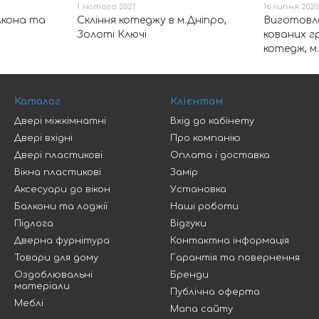
1 лютого 2021
16 липня 2020
лкона та
Скління котеджу в м.Дніпро,
Виготовл
Золоті Ключі
кованих г
котедж, м
Каталог
Клієнтам
Двері міжкімнатні
Вхід до кабінету
Двері вхідні
Про компанію
Двері пластикові
Оплата і доставка
Вікна пластикові
Замір
Аксесуари до вікон
Установка
Балкони та лоджії
Наші роботи
Підлога
Відгуки
Дверна фурнітура
Контактна інформація
Товари для дому
Гарантія та повернення
Оздоблювальні
Бренди
матеріали
Публічна оферта
Меблі
Мапа сайту