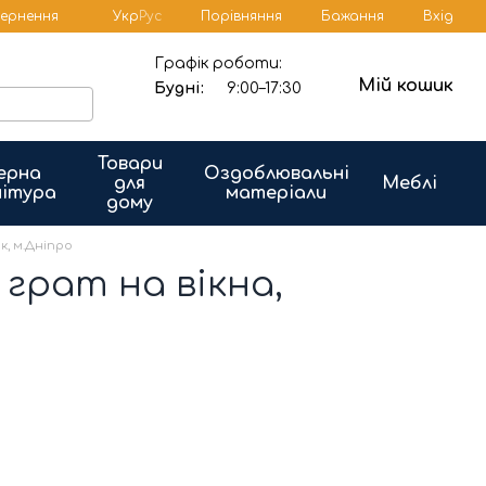
Порівняння
вернення
Укр
Рус
Бажання
Вхід
Графік роботи:
Мій кошик
Будні:
9:00–17:30
Товари
ерна
Оздоблювальні
для
Меблі
ітура
матеріали
дому
, м.Дніпро
грат на вікна,