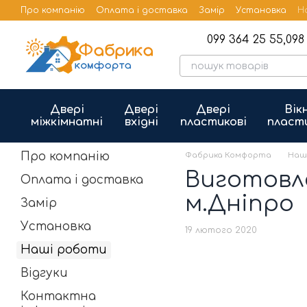
Перейти до основного контенту
Про компанію
Оплата і доставка
Замір
Установка
Н
Бренди
Публічна оферта
099 364 25 55,
098 
Двері
Двері
Двері
Вік
міжкімнатні
вхідні
пластикові
пласт
Про компанію
Фабрика Комфорта
Наш
Виготовле
Оплата і доставка
м.Дніпро
Замір
Установка
19 лютого 2020
Наші роботи
Відгуки
Контактна