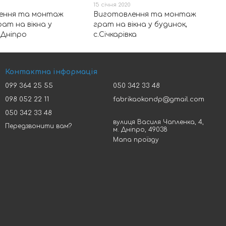
15 січня 2020
ення та монтаж
Виготовлення та монтаж
рат на вікна у
грат на вікна у будинок,
.Дніпро
с.Січкарівка
Контактна інформація
099 364 25 55
050 342 33 48
098 052 22 11
fabrikaokondp@gmail.com
050 342 33 48
вулиця Василя Чапленка, 4,
Передзвонити вам?
м. Дніпро, 49038
Мапа проїзду