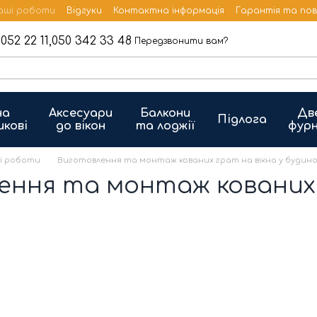
аші роботи
Відгуки
Контактна інформація
Гарантія та по
052 22 11,
050 342 33 48
Передзвонити вам?
на
Аксесуари
Балкони
Дв
Підлога
икові
до вікон
та лоджії
фурн
і роботи
Виготовлення та монтаж кованих грат на вікна у будинок
ння та монтаж кованих 