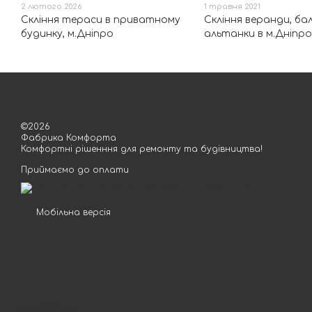
2 лютого 2026
1 травня 2021
Скління тераси в приватному
Скління веранди, ба
будинку, м.Дніпро
альтанки в м.Дніпро
©2026
Фабрика Комфорта
Комфортні рішенння для ремонту та будівництва!
Приймаємо до оплати
Мобільна версія